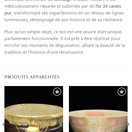
méticuleusement réparée et sublimée par de
l’or 24 carats
pur
, transformant ses imperfections en un réseau de lignes
lumineuses, témoignage de son histoire et de sa résilience.
Plus qu’un simple objet, ce bol est une œuvre d’art unique,
parfaitement fonctionnelle. Il est prêt à être réutilisé pour
enrichir vos moments de dégustation, alliant la beauté de la
tradition et l’histoire d’une renaissance.
PRODUITS APPARENTÉS
Ajouter
Ajouter
à la
à la
liste de
liste de
souhaits
souhaits