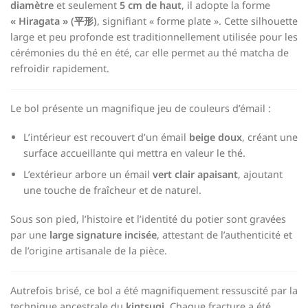
diamètre
et seulement
5 cm de haut
, il adopte la forme
« Hiragata » (平形)
, signifiant « forme plate ». Cette silhouette
large et peu profonde est traditionnellement utilisée pour les
cérémonies du thé en été, car elle permet au thé matcha de
refroidir rapidement.
Le bol présente un magnifique jeu de couleurs d’émail :
L’intérieur est recouvert d’un émail
beige doux
, créant une
surface accueillante qui mettra en valeur le thé.
L’extérieur arbore un émail
vert clair apaisant
, ajoutant
une touche de fraîcheur et de naturel.
Sous son pied, l’histoire et l’identité du potier sont gravées
par une
large signature incisée
, attestant de l’authenticité et
de l’origine artisanale de la pièce.
Autrefois brisé, ce bol a été magnifiquement ressuscité par la
technique ancestrale du
kintsugi
. Chaque fracture a été