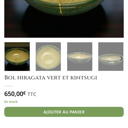
Bol hiragata vert et kintsugi
650,00
€
TTC
En stock
AJOUTER AU PANIER