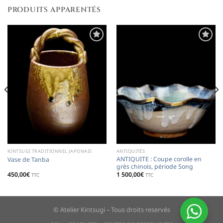
PRODUITS APPARENTÉS
Ajouter
Ajouter
à la
à la
liste de
liste de
souhaits
souhaits
KINTSUGI TRADITIONNEL JAPONAIS
ANTIQUITÉS
ANTIQUITE : Coupe corolle en
Vase de Tanba
grès chinois, période Song
450,00
€
1 500,00
€
TTC
TTC
© Atelier Kintsugi – Tous droits reservés