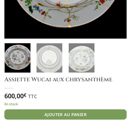
Assiette Wucai aux chrysanthème
600,00
€
TTC
En stock
AJOUTER AU PANIER