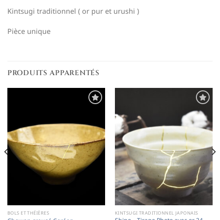
Kintsugi traditionnel ( or pur et urushi )
Pièce unique
PRODUITS APPARENTÉS
Ajouter
Ajouter
à la
à la
liste de
liste de
souhaits
souhaits
BOLS ET THÉIÈRES
KINTSUGI TRADITIONNEL JAPONAIS