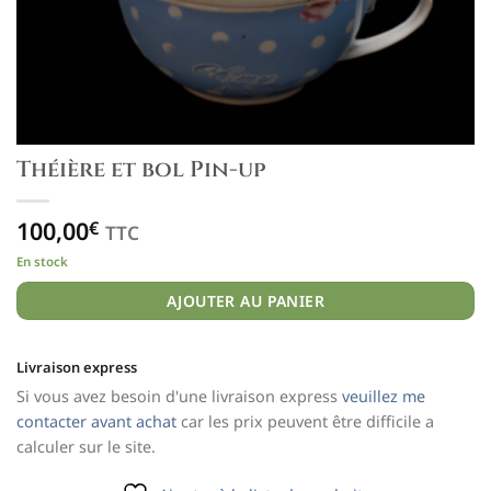
Théière et bol Pin-up
100,00
€
TTC
En stock
AJOUTER AU PANIER
Livraison express
Si vous avez besoin d'une livraison express
veuillez me
contacter avant achat
car les prix peuvent être difficile a
calculer sur le site.