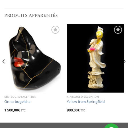
PRODUITS APPARENTÉS
Ajouter
Ajouter
à la
à la
liste de
liste de
souhaits
souhaits
KINTSUGI D'EXCEPTION
KINTSUGI D'EXCEPTION
Onna-bugeisha
Yellow from Springfield
1 500,00
€
900,00
€
TTC
TTC