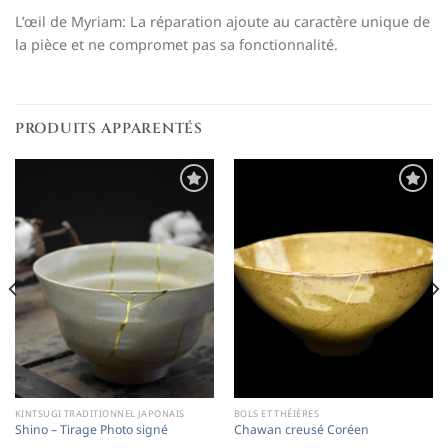
L’œil de Myriam: La réparation ajoute au caractère unique de
la pièce et ne compromet pas sa fonctionnalité.
PRODUITS APPARENTÉS
Ajouter
Ajouter
à la
à la
liste de
liste de
souhaits
souhaits
KINTSUGI TRADITIONNEL JAPONAIS
BOLS ET THÉIÈRES
Shino – Tirage Photo signé
Chawan creusé Coréen