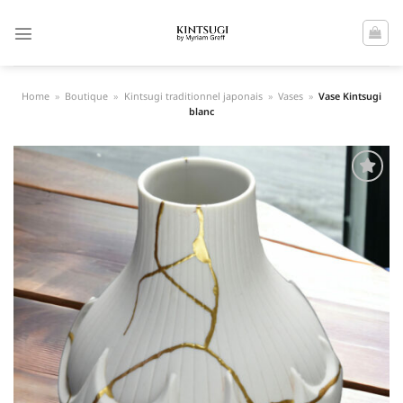
Passer
au
contenu
Home
»
Boutique
»
Kintsugi traditionnel japonais
»
Vases
»
Vase Kintsugi
blanc
Ajouter
à la liste
de
souhaits