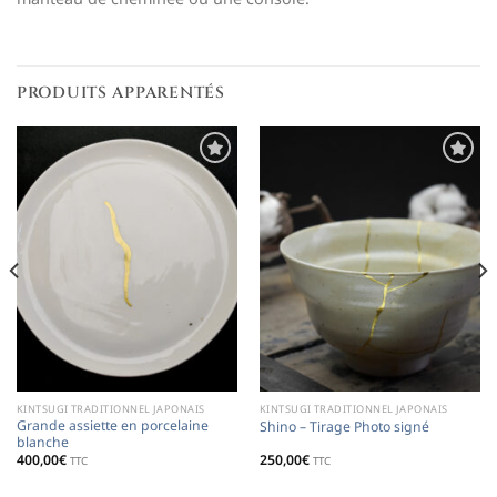
PRODUITS APPARENTÉS
Ajouter
Ajouter
à la
à la
liste de
liste de
souhaits
souhaits
KINTSUGI TRADITIONNEL JAPONAIS
KINTSUGI TRADITIONNEL JAPONAIS
Grande assiette en porcelaine
Shino – Tirage Photo signé
blanche
400,00
€
250,00
€
TTC
TTC