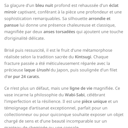
Sa glaçure d’un
bleu nuit
profond est rehaussée d’un
éclat
miroir
captivant, conférant à la pièce une profondeur et une
sophistication remarquables. Sa silhouette
arrondie et
pansue
lui donne une présence chaleureuse et classique,
magnifiée par deux
anses torsadées
qui ajoutent une touche
d’originalité délicate.
Brisé puis ressuscité, il est le fruit d’une métamorphose
réalisée selon la tradition sacrée du
Kintsugi
. Chaque
fracture passée a été méticuleusement réparée avec la
précieuse
laque
Urushi
du Japon, puis soulignée d’un filet
d’
or pur 24 carats
.
Ce n’est plus un défaut, mais une
ligne de vie
magnifiée. Ce
vase incarne la philosophie du
Wabi-Sabi
, célébrant
l’imperfection et la résilience. Il est une
pièce unique
et un
témoignage d’artisanat exceptionnel, parfait pour un
collectionneur ou pour quiconque souhaite exposer un objet
chargé de sens et d’une beauté incomparable sur un
manteau de cheminée ou une console.