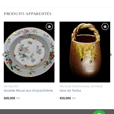
PRODUITS APPARENTÉS
Ajouter
Ajouter
à la
à la
liste de
liste de
souhaits
souhaits
ANTIQUITÉS
KINTSUGI TRADITIONNEL JAPONAIS
Assiette Wucai aux chrysanthème
Vase de Tanba
600,00
€
450,00
€
TTC
TTC