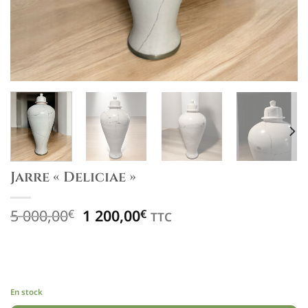
Jarre « Deliciae »
Le
Le
5 000,00
1 200,00
€
€
TTC
prix
prix
initial
actuel
était :
est :
5
1
000,00€.
200,00€.
En stock