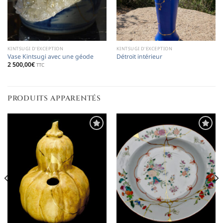
KINTSUGI D'EXCEPTION
KINTSUGI D'EXCEPTION
Vase Kintsugi avec une géode
Détroit intérieur
2 500,00
€
TTC
PRODUITS APPARENTÉS
Ajouter
Ajouter
à la
à la
liste de
liste de
souhaits
souhaits