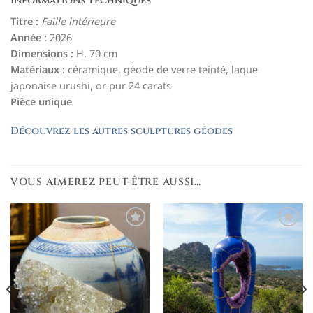
Informations techniques
Titre :
Faille intérieure
Année :
2026
Dimensions :
H. 70 cm
Matériaux :
céramique, géode de verre teinté, laque
japonaise urushi, or pur 24 carats
Pièce unique
Découvrez les autres sculptures géodes
VOUS AIMEREZ PEUT-ÊTRE AUSSI…
Ajouter
Ajouter
à la
à la
liste de
liste de
souhaits
souhaits