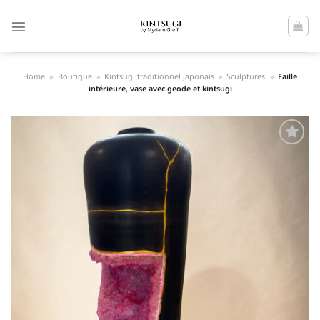
Passer
au
contenu
Home
»
Boutique
»
Kintsugi traditionnel japonais
»
Sculptures
»
Faille
intérieure, vase avec geode et kintsugi
Ajouter
à la liste
de
souhaits