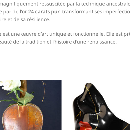
té magnifiquement ressuscitée par la technique ancestral
e par de
l’or 24 carats pur
, transformant ses imperfecti
e et de sa résilience.
 est une œuvre d’art unique et fonctionnelle. Elle est prê
uté de la tradition et l’histoire d’une renaissance.
Ajouter
Ajout
à la liste
à la li
de
de
souhaits
souha