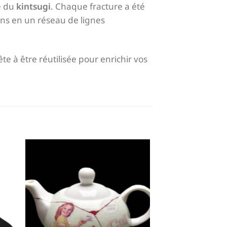
e du
kintsugi
. Chaque fracture a été
ons en un réseau de lignes
te à être réutilisée pour enrichir vos
er
Ajouter
ste
à la liste
de
its
souhaits