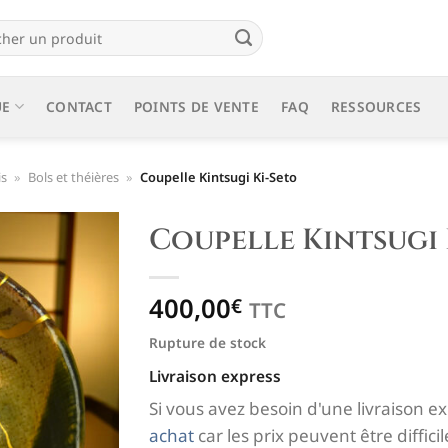
e
UE
CONTACT
POINTS DE VENTE
FAQ
RESSOURCES
is
»
Bols et théières
»
Coupelle Kintsugi Ki-Seto
Coupelle Kintsugi 
Ajouter
400,00
€
à la liste
TTC
de
Rupture de stock
souhaits
Livraison express
Si vous avez besoin d'une livraison e
achat
car les prix peuvent être difficile