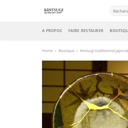
Passer
Recherch
au
pour :
contenu
A PROPOS
FAIRE RESTAURER
BOUTIQ
Home
»
Boutique
»
Kintsugi traditionnel japona