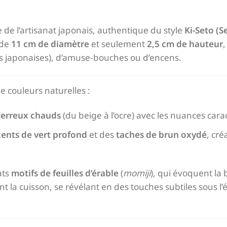
 de l’artisanat japonais, authentique du style
Ki-Seto (S
 de
11 cm de diamètre
et seulement
2,5 cm de hauteur
,
es japonaises), d’amuse-bouches ou d’encens.
 couleurs naturelles :
terreux chauds
(du beige à l’ocre) avec les nuances cara
cents de vert profond
et des
taches de brun oxydé
, cr
ats
motifs de feuilles d’érable
(
momiji
), qui évoquent l
nt la cuisson, se révélant en des touches subtiles sous l’