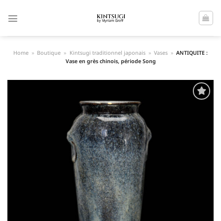
Passer
au
contenu
Home
»
Boutique
»
Kintsugi traditionnel japonais
»
Vases
»
ANTIQUITE :
Vase en grès chinois, période Song
Ajouter
à la liste
de
souhaits