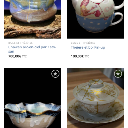
BOLS ET THÉIÈRES
BOLS ET THÉIÈRES
Chawan arc-en-ciel par Kato-
Théière et bol Pin-up
san
700,00
€
100,00
€
TTC
TTC
Ajouter
Ajouter
à la
à la
liste de
liste de
souhaits
souhaits