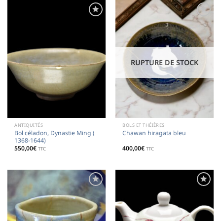
Ajouter
Ajouter
à la
à la
liste de
liste de
souhaits
souhaits
RUPTURE DE STOCK
ANTIQUITÉS
BOLS ET THÉIÈRES
Bol céladon, Dynastie Ming (
Chawan hiragata bleu
1368-1644)
550,00
€
400,00
€
TTC
TTC
Ajouter
Ajouter
à la
à la
liste de
liste de
souhaits
souhaits