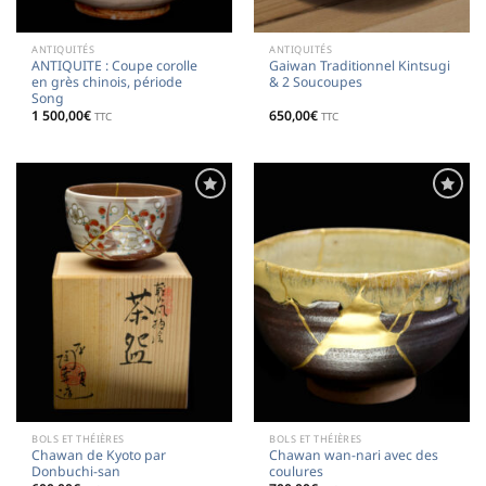
ANTIQUITÉS
ANTIQUITÉS
ANTIQUITE : Coupe corolle
Gaiwan Traditionnel Kintsugi
en grès chinois, période
& 2 Soucoupes
Song
1 500,00
€
650,00
€
TTC
TTC
Ajouter
Ajouter
à la
à la
liste de
liste de
souhaits
souhaits
BOLS ET THÉIÈRES
BOLS ET THÉIÈRES
Chawan de Kyoto par
Chawan wan-nari avec des
Donbuchi-san
coulures