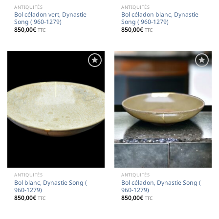
ANTIQUITÉS
ANTIQUITÉS
Bol céladon vert, Dynastie
Bol céladon blanc, Dynastie
Song ( 960-1279)
Song ( 960-1279)
850,00
€
850,00
€
TTC
TTC
Ajouter
Ajouter
à la
à la
liste de
liste de
souhaits
souhaits
ANTIQUITÉS
ANTIQUITÉS
Bol blanc, Dynastie Song (
Bol céladon, Dynastie Song (
960-1279)
960-1279)
850,00
€
850,00
€
TTC
TTC