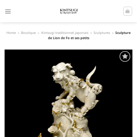
Passer
au
contenu
Home
»
Boutique
»
Kintsugi traditionnel japonais
»
Sculptures
»
Sculpture
de Lion de Fo et ses petits
Ajouter
à la liste
de
souhaits