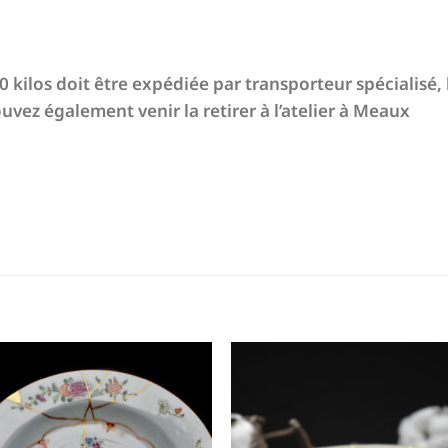
 kilos doit être expédiée par transporteur spécialisé, l
uvez également venir la retirer à l’atelier à Meaux
Ajouter
Ajout
à la liste
à la li
de
de