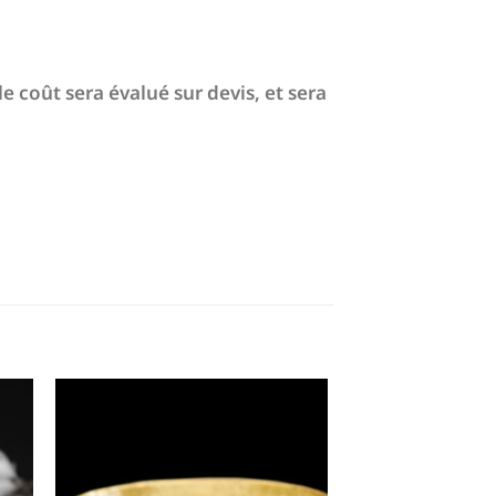
e coût sera évalué sur devis, et sera
er
Ajouter
ste
à la liste
de