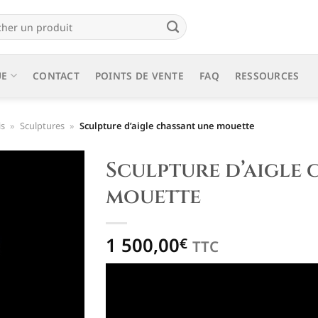
e
UE
CONTACT
POINTS DE VENTE
FAQ
RESSOURCES
is
»
Sculptures
»
Sculpture d’aigle chassant une mouette
Sculpture d’aigle 
mouette
Ajouter
à la liste
de
1 500,00
€
TTC
souhaits