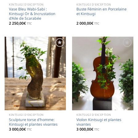
KINTSUGI D'EXCEPTION
KINTSUGI D'EXCEPTION
Vase Bleu Wabi-Sabi :
Buste Féminin en Porcelaine
Kintsugi Or & Incrustation
et Kintsugi
d’Aile de Scarabée
2 250,00
€
2 000,00
€
TTC
TTC
Ajouter
Ajouter
à la
à la
liste de
liste de
souhaits
souhaits
KINTSUGI D'EXCEPTION
KINTSUGI D'EXCEPTION
Sculpture torse d’homme:
Violon Kintsugi et plantes
Kintsugi et plantes vivantes
vivantes
3 000,00
€
3 000,00
€
TTC
TTC