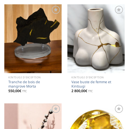
Ajouter
Ajouter
à la
à la
liste de
liste de
souhaits
souhaits
KINTSUGI D'EXCEPTION
KINTSUGI D'EXCEPTION
Tranche de bois de
Vase buste de femme et
mangrove Morta
Kintsugi
550,00
€
2 800,00
€
TTC
TTC
Ajouter
Ajouter
à la
à la
liste de
liste de
souhaits
souhaits