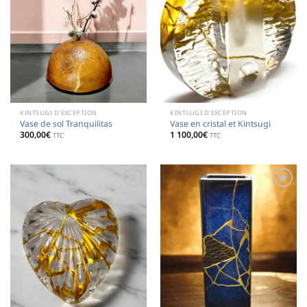
KINTSUGI D'EXCEPTION
KINTSUGI D'EXCEPTION
Vase de sol Tranquilitas
Vase en cristal et Kintsugi
300,00
€
1 100,00
€
TTC
TTC
Ajouter
Ajouter
à la
à la
liste de
liste de
souhaits
souhaits