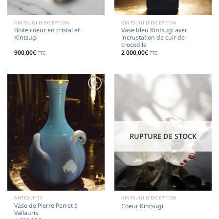
KINTSUGI D'EXCEPTION
KINTSUGI D'EXCEPTION
Boite coeur en cristal et
Vase bleu Kintsugi avec
Kintsugi
incrustation de cuir de
crocodile
900,00
€
2 000,00
€
TTC
TTC
Ajouter
Ajouter
à la
à la
liste de
liste de
souhaits
souhaits
RUPTURE DE STOCK
ANTIQUITÉS
KINTSUGI D'EXCEPTION
Vase de Pierre Perret à
Coeur Kintsugi
Vallauris